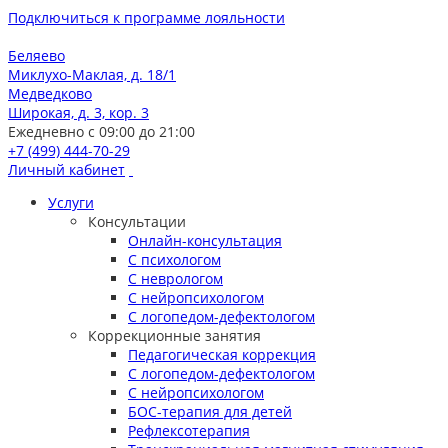
Подключиться к программе лояльности
Беляево
Миклухо-Маклая, д. 18/1
Медведково
Широкая, д. 3, кор. 3
Ежедневно с 09:00 до 21:00
+7 (499) 444-70-29
Личный кабинет
Услуги
Консультации
Онлайн-консультация
С психологом
С неврологом
С нейропсихологом
С логопедом-дефектологом
Коррекционные занятия
Педагогическая коррекция
С логопедом-дефектологом
С нейропсихологом
БОС-терапия для детей
Рефлексотерапия