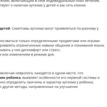
ечению, включающий в себя индивидуальный план лечения,
вуют о наличии аутизма у детей и как сеть клиник
детей
. Симптомы аутизма могут проявляться по-разному у
ересоваться только определенными предметами или играми.
, проявлять ограниченные навыки общения и понимания языка.
зывать у них дискомфорт или стресс.
м или изменениям в режиме дня.
включая невролога, находятся в одном месте, что
ние ребенка
, выявляет особенности его нервной системы и
чно определить причины и характер аутизма у ребенка.
и другие методы, направленные на улучшение