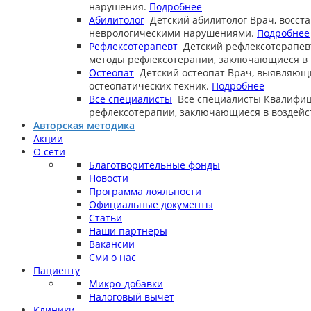
нарушения.
Подробнее
Абилитолог
Детский абилитолог
Врач, восст
неврологическими нарушениями.
Подробнее
Рефлексотерапевт
Детский рефлексотерапев
методы рефлексотерапии, заключающиеся в в
Остеопат
Детский остеопат
Врач, выявляющ
остеопатических техник.
Подробнее
Все специалисты
Все специалисты
Квалифиц
рефлексотерапии, заключающиеся в воздейст
Авторская методика
Акции
О сети
Благотворительные фонды
Новости
Программа лояльности
Официальные документы
Статьи
Наши партнеры
Вакансии
Сми о нас
Пациенту
Микро-добавки
Налоговый вычет
Клиники