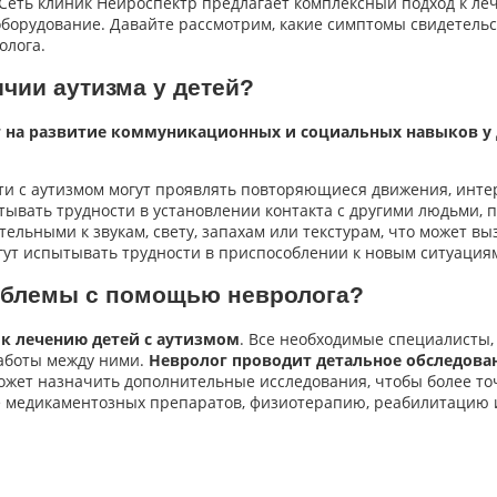
 Сеть клиник Нейроспектр предлагает комплексный подход к л
борудование. Давайте рассмотрим, какие симптомы свидетельст
олога.
чии аутизма у детей?
 на развитие коммуникационных и социальных навыков у 
ети с аутизмом могут проявлять повторяющиеся движения, инт
пытывать трудности в установлении контакта с другими людьми
ительными к звукам, свету, запахам или текстурам, что может вы
гут испытывать трудности в приспособлении к новым ситуация
роблемы с помощью невролога?
к лечению детей с аутизмом
. Все необходимые специалисты, 
аботы между ними.
Невролог проводит детальное обследова
может назначить дополнительные исследования, чтобы более то
е медикаментозных препаратов, физиотерапию, реабилитацию 