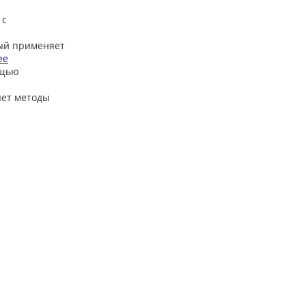
 с
ый применяет
ее
ощью
яет методы