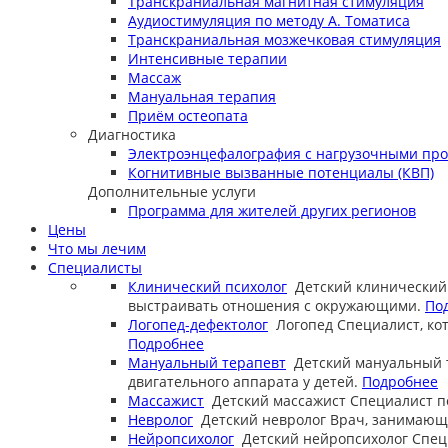
Транскраниальная магнитная стимуляция
Аудиостимуляция по методу А. Томатиса
Транскраниальная мозжечковая стимуляция
Интенсивные терапии
Массаж
Мануальная терапия
Приём остеопата
Диагностика
Электроэнцефалография с нагрузочными пр
Когнитивные вызванные потенциалы (КВП)
Дополнительные услуги
Программа для жителей других регионов
Цены
Что мы лечим
Специалисты
Клинический психолог
Детский клинический
выстраивать отношения с окружающими.
По
Логопед-дефектолог
Логопед
Специалист, ко
Подробнее
Мануальный терапевт
Детский мануальный 
двигательного аппарата у детей.
Подробнее
Массажист
Детский массажист
Специалист п
Невролог
Детский невролог
Врач, занимающи
Нейропсихолог
Детский нейропсихолог
Спец