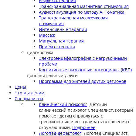
Рефлексотерапия
Транскраниальная магнитная стимуляция
Аудиостимуляция по методу А. Томатиса
Транскраниальная мозжечковая
стимуляция
Интенсивные терапии
Массаж
Мануальная терапия
Приём остеопата
Диагностика
Электроэнцефалография с нагрузочными
пробами
Когнитивные вызванные потенциалы (КВП)
Дополнительные услуги
Программа для жителей других регионов
Цены
Что мы лечим
Специалисты
Клинический психолог
Детский
клинический психолог
Специалист, который
помогает детям справляться с
тревожностью и выстраивать отношения с
окружающими.
Подробнее
Логопед-дефектолог
Логопед
Специалист,