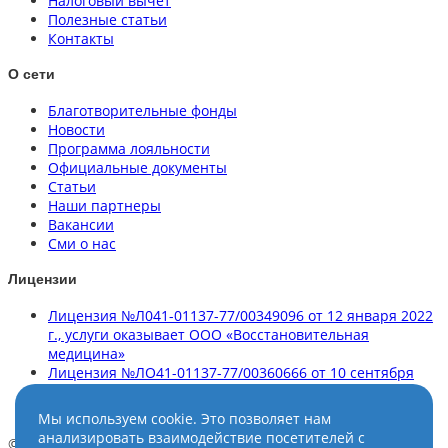
Налоговый вычет
Полезные статьи
Контакты
О сети
Благотворительные фонды
Новости
Программа лояльности
Официальные документы
Статьи
Наши партнеры
Вакансии
Сми о нас
Лицензии
Лицензия №Л041-01137-77/00349096 от 12 января 2022
г., услуги оказывает ООО «Восстановительная
медицина»
Лицензия №ЛО41-01137-77/00360666 от 10 сентября
2020 г., услуги оказывает ООО «Клиника здорового
позвоночника»
Мы используем cookie. Это позволяет нам
анализировать взаимодействие посетителей с
© НейроСпектр, 2025. Все права зищищены. f