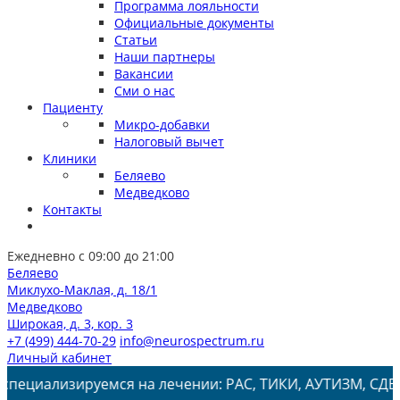
Программа лояльности
Официальные документы
Статьи
Наши партнеры
Вакансии
Сми о нас
Пациенту
Микро-добавки
Налоговый вычет
Клиники
Беляево
Медведково
Контакты
Ежедневно с 09:00 до 21:00
Беляево
Миклухо-Маклая, д. 18/1
Медведково
Широкая, д. 3, кор. 3
+7 (499) 444-70-29
info@neurospectrum.ru
Личный кабинет
ируемся на лечении: РАС, ТИКИ, АУТИЗМ, СДВГ, ЗПРР, ЗР