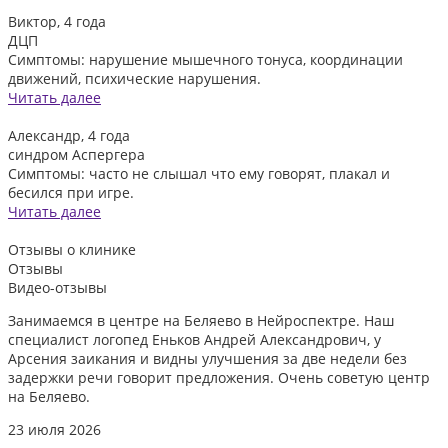
Виктор, 4 года
ДЦП
Симптомы: нарушение мышечного тонуса, координации
движений, психические нарушения.
Читать далее
Александр, 4 года
синдром Аспергера
Симптомы: часто не слышал что ему говорят, плакал и
бесился при игре.
Читать далее
Отзывы
о клинике
Отзывы
Видео-отзывы
Занимаемся в центре на Беляево в Нейроспектре. Наш
Д
специалист логопед Еньков Андрей Александрович, у
и
Арсения заикания и видны улучшения за две недели без
л
задержки речи говорит предложения. Очень советую центр
о
на Беляево.
2
23 июля 2026