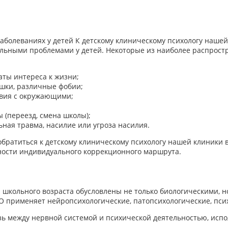
аболеваниях у детей К детскому клиническому психологу наше
ьными проблемами у детей. Некоторые из наиболее распростр
аты интереса к жизни;
шки, различные фобии;
твия с окружающими;
 (переезд, смена школы);
ная травма, насилие или угроза насилия.
 обратиться к детскому клиническому психологу нашей клиники
бности индивидуального коррекционного маршрута.
и школьного возраста обусловлены не только биологическими,
О применяет нейропсихологические, патопсихологические, пси
ь между нервной системой и психической деятельностью, испо