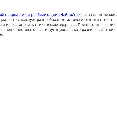
вой неврологии и реабилитации «НейроСпектр»
на станции метр
пециалист использует разнообразные методы и техники психоте
сти и восстановить психическое здоровье. При восстановлени
 и специалистов в области функционального развития. Детский
е.