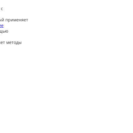
 с
ый применяет
ее
ощью
яет методы