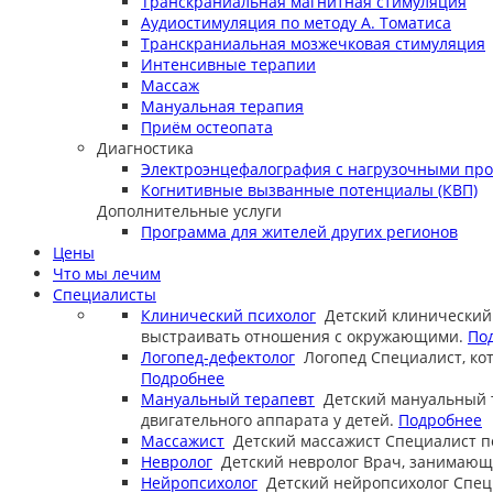
Транскраниальная магнитная стимуляция
Аудиостимуляция по методу А. Томатиса
Транскраниальная мозжечковая стимуляция
Интенсивные терапии
Массаж
Мануальная терапия
Приём остеопата
Диагностика
Электроэнцефалография с нагрузочными пр
Когнитивные вызванные потенциалы (КВП)
Дополнительные услуги
Программа для жителей других регионов
Цены
Что мы лечим
Специалисты
Клинический психолог
Детский клинический
выстраивать отношения с окружающими.
По
Логопед-дефектолог
Логопед
Специалист, ко
Подробнее
Мануальный терапевт
Детский мануальный 
двигательного аппарата у детей.
Подробнее
Массажист
Детский массажист
Специалист п
Невролог
Детский невролог
Врач, занимающи
Нейропсихолог
Детский нейропсихолог
Спец