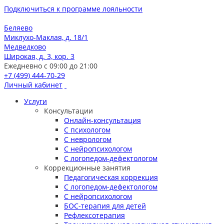
Подключиться к программе лояльности
Беляево
Миклухо-Маклая, д. 18/1
Медведково
Широкая, д. 3, кор. 3
Ежедневно с 09:00 до 21:00
+7 (499) 444-70-29
Личный кабинет
Услуги
Консультации
Онлайн-консультация
С психологом
С неврологом
С нейропсихологом
С логопедом-дефектологом
Коррекционные занятия
Педагогическая коррекция
С логопедом-дефектологом
С нейропсихологом
БОС-терапия для детей
Рефлексотерапия