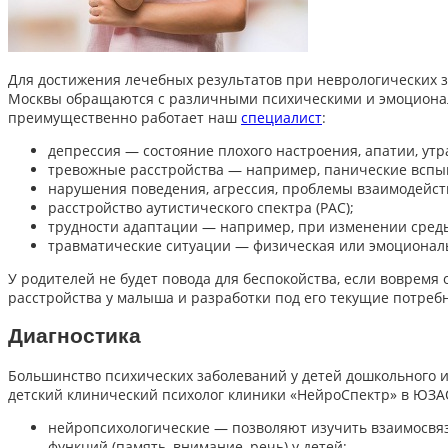
Для достижения лечебных результатов при неврологических з
Москвы обращаются с различными психическими и эмоционал
преимущественно работает наш
специалист
:
депрессия — состояние плохого настроения, апатии, утр
тревожные расстройства — например, панические вспы
нарушения поведения, агрессия, проблемы взаимодейс
расстройство аутистического спектра (РАС);
трудности адаптации — например, при изменении среды
травматические ситуации — физическая или эмоциональ
У родителей не будет повода для беспокойства, если вовремя
расстройства у малыша и разработки под его текущие потре
Диагностика
Большинство психических заболеваний у детей дошкольного 
детский клинический психолог клиники «НейроСпектр» в ЮЗА
нейропсихологические — позволяют изучить взаимосвяз
функций (память, внимание, речь) у детей;