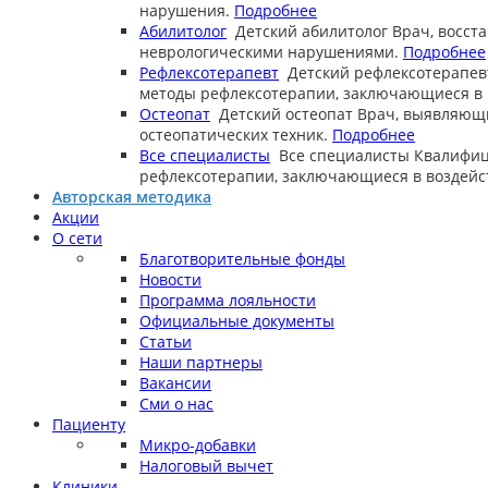
нарушения.
Подробнее
Абилитолог
Детский абилитолог
Врач, восст
неврологическими нарушениями.
Подробнее
Рефлексотерапевт
Детский рефлексотерапев
методы рефлексотерапии, заключающиеся в в
Остеопат
Детский остеопат
Врач, выявляющ
остеопатических техник.
Подробнее
Все специалисты
Все специалисты
Квалифиц
рефлексотерапии, заключающиеся в воздейст
Авторская методика
Акции
О сети
Благотворительные фонды
Новости
Программа лояльности
Официальные документы
Статьи
Наши партнеры
Вакансии
Сми о нас
Пациенту
Микро-добавки
Налоговый вычет
Клиники