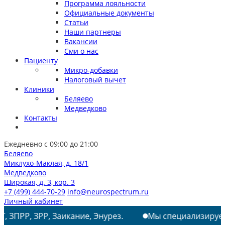
Программа лояльности
Официальные документы
Статьи
Наши партнеры
Вакансии
Сми о нас
Пациенту
Микро-добавки
Налоговый вычет
Клиники
Беляево
Медведково
Контакты
Ежедневно с 09:00 до 21:00
Беляево
Миклухо-Маклая, д. 18/1
Медведково
Широкая, д. 3, кор. 3
+7 (499) 444-70-29
info@neurospectrum.ru
Личный кабинет
 ЗРР, Заикание, Энурез.
Мы специализируемся на ле