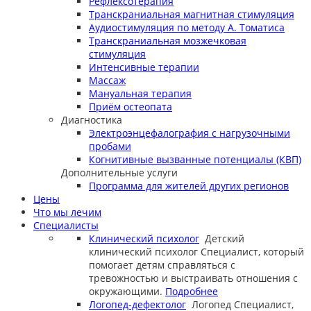
Рефлексотерапия
Транскраниальная магнитная стимуляция
Аудиостимуляция по методу А. Томатиса
Транскраниальная мозжечковая
стимуляция
Интенсивные терапии
Массаж
Мануальная терапия
Приём остеопата
Диагностика
Электроэнцефалография с нагрузочными
пробами
Когнитивные вызванные потенциалы (КВП)
Дополнительные услуги
Программа для жителей других регионов
Цены
Что мы лечим
Специалисты
Клинический психолог
Детский
клинический психолог
Специалист, который
помогает детям справляться с
тревожностью и выстраивать отношения с
окружающими.
Подробнее
Логопед-дефектолог
Логопед
Специалист,