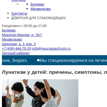
Беляево
Медведково
Контакты
Ежедневно с 09:00 до 21:00
Беляево
Миклухо-Маклая, д. 18/1
Медведково
Широкая, д. 3, кор. 3
+7 (499) 444-70-29
info@neurospectrum.ru
Личный кабинет
ез.
Мы специализируемся на лечении: РАС, ТИ
Лунатизм у детей: причины, симптомы, 