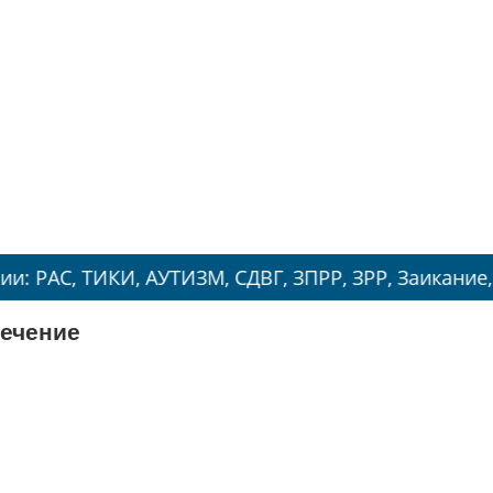
КИ, АУТИЗМ, СДВГ, ЗПРР, ЗРР, Заикание, Энурез.
лечение