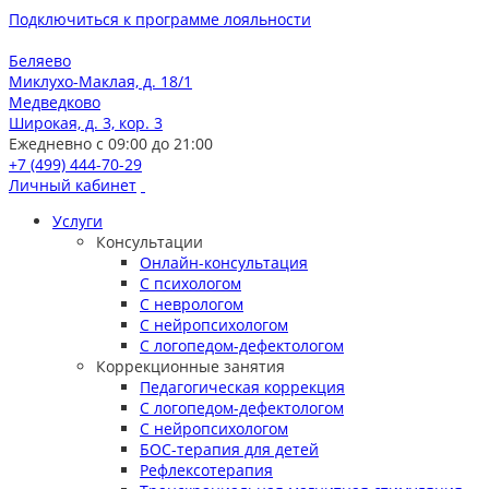
Подключиться к программе лояльности
Беляево
Миклухо-Маклая, д. 18/1
Медведково
Широкая, д. 3, кор. 3
Ежедневно с 09:00 до 21:00
+7 (499) 444-70-29
Личный кабинет
Услуги
Консультации
Онлайн-консультация
С психологом
С неврологом
С нейропсихологом
С логопедом-дефектологом
Коррекционные занятия
Педагогическая коррекция
С логопедом-дефектологом
С нейропсихологом
БОС-терапия для детей
Рефлексотерапия