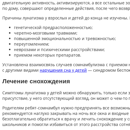
двигательную активность, активизируются, а все остальные з
по дому, совершают определенные действия, после чего возв
Причины лунатизма у взрослых и детей до конца не изучены.
генетической предрасположенностью;
черепно-мозговыми травмами;
повышенной эмоциональностью и тревожностью;
переутомлением;
неврозами и психическими расстройствами;
приемом некоторых препаратов.
Установлена взаимосвязь случаев сомнамбулизма с приемом н
с другими видами
нарушения сна у детей
— синдромом беспок
Лечение снохождения
Симптомы лунатизма у детей можно обнаружить, только если 
присутствие, у него отсутствующий взгляд, он может о чем-то
Родителям ребят-сомнамбул нужно предпринять все возможные
рекомендуется наглухо закрывать на ночь все окна и входны
безотлагательно обратиться к врачу и лечить снохождение у 
школьников и помогли избавиться от этого расстройства сот