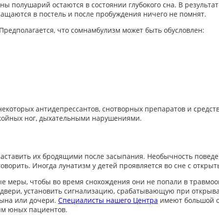
оны полушарий остаются в состоянии глубокого сна. В результа
ращаются в постель и после пробуждения ничего не помнят.
 Предполагается, что сомнамбулизм может быть обусловлен:
екоторых антидепрессантов, снотворных препаратов и средств
ойных ног, дыхательными нарушениями.
заставить их бродящими после засыпания. Необычность поведен
 говорить. Иногда лунатизм у детей проявляется во сне с откры
 меры, чтобы во время снохождения они не попали в травмооп
е двери, установить сигнализацию, срабатывающую при открыва
сына или дочери.
Специалисты нашего Центра
имеют большой о
ням юных пациентов.