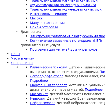
Транскраниальная магнитная стимуляция
Аудиостимуляция по методу А. Томатиса
Транскраниальная мозжечковая стимуляция
Интенсивные терапии
Массаж
Мануальная терапия
Приём остеопата
Диагностика
Электроэнцефалография с нагрузочными пр
Когнитивные вызванные потенциалы (КВП)
Дополнительные услуги
Программа для жителей других регионов
Цены
Что мы лечим
Специалисты
Клинический психолог
Детский клинический
выстраивать отношения с окружающими.
По
Логопед-дефектолог
Логопед
Специалист, ко
Подробнее
Мануальный терапевт
Детский мануальный 
двигательного аппарата у детей.
Подробнее
Массажист
Детский массажист
Специалист п
Невролог
Детский невролог
Врач, занимающи
Нейропсихолог
Детский нейропсихолог
Спец