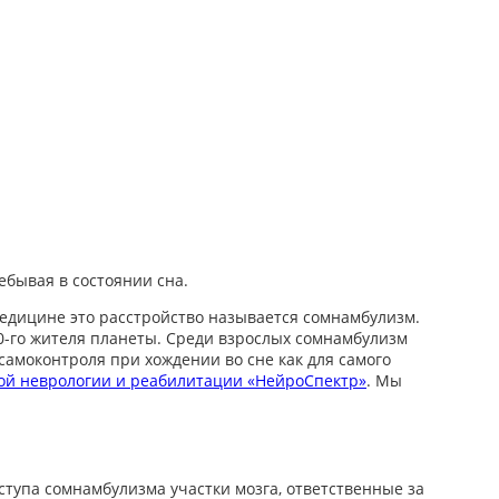
бывая в состоянии сна.
медицине это расстройство называется сомнамбулизм.
0-го жителя планеты. Среди взрослых сомнамбулизм
 самоконтроля при хождении во сне как для самого
ой неврологии и реабилитации «НейроСпектр»
. Мы
тупа сомнамбулизма участки мозга, ответственные за