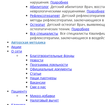
нарушения.
Подробнее
Абилитолог
Детский абилитолог
Врач, восст
неврологическими нарушениями.
Подробнее
Рефлексотерапевт
Детский рефлексотерапев
методы рефлексотерапии, заключающиеся в в
Остеопат
Детский остеопат
Врач, выявляющ
остеопатических техник.
Подробнее
Все специалисты
Все специалисты
Квалифиц
рефлексотерапии, заключающиеся в воздейст
Авторская методика
Акции
О сети
Благотворительные фонды
Новости
Программа лояльности
Официальные документы
Статьи
Наши партнеры
Вакансии
Сми о нас
Пациенту
Микро-добавки
Налоговый вычет
Клиники