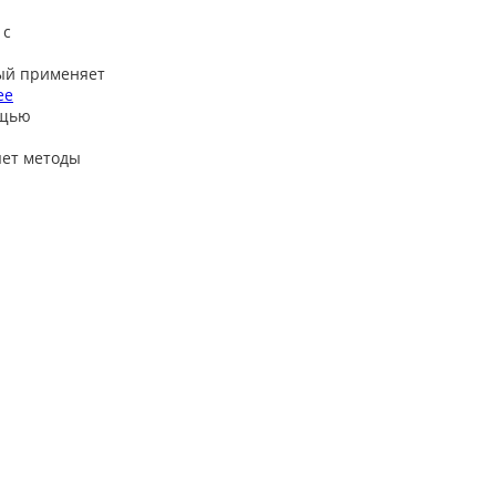
 с
ый применяет
ее
ощью
яет методы