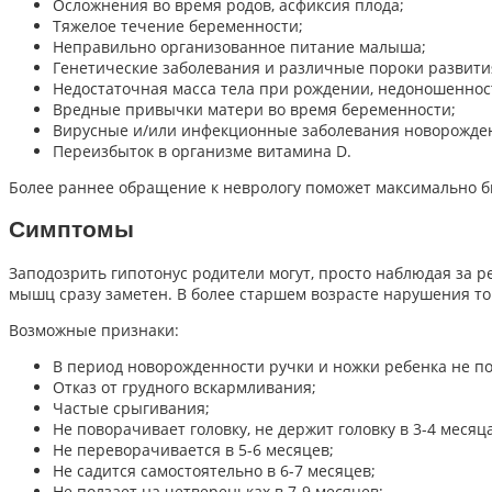
Осложнения во время родов, асфиксия плода;
Тяжелое течение беременности;
Неправильно организованное питание малыша;
Генетические заболевания и различные пороки развити
Недостаточная масса тела при рождении, недоношеннос
Вредные привычки матери во время беременности;
Вирусные и/или инфекционные заболевания новорожден
Переизбыток в организме витамина D.
Более раннее обращение к неврологу поможет максимально б
Симптомы
Заподозрить гипотонус родители могут, просто наблюдая за 
мышц сразу заметен. В более старшем возрасте нарушения тон
Возможные признаки:
В период новорожденности ручки и ножки ребенка не по
Отказ от грудного вскармливания;
Частые срыгивания;
Не поворачивает головку, не держит головку в 3-4 месяца
Не переворачивается в 5-6 месяцев;
Не садится самостоятельно в 6-7 месяцев;
Не ползает на четвереньках в 7-9 месяцев;