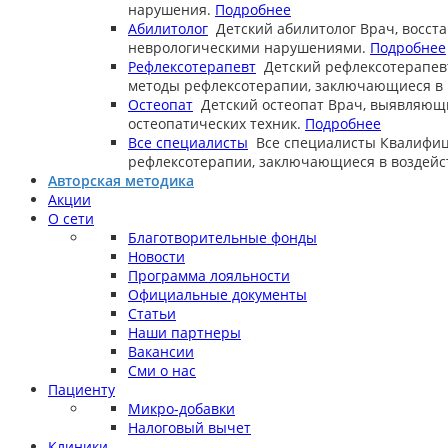
нарушения.
Подробнее
Абилитолог
Детский абилитолог
Врач, восст
неврологическими нарушениями.
Подробнее
Рефлексотерапевт
Детский рефлексотерапев
методы рефлексотерапии, заключающиеся в в
Остеопат
Детский остеопат
Врач, выявляющ
остеопатических техник.
Подробнее
Все специалисты
Все специалисты
Квалифиц
рефлексотерапии, заключающиеся в воздейст
Авторская методика
Акции
О сети
Благотворительные фонды
Новости
Программа лояльности
Официальные документы
Статьи
Наши партнеры
Вакансии
Сми о нас
Пациенту
Микро-добавки
Налоговый вычет
Клиники