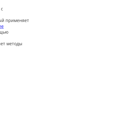
 с
ый применяет
ее
ощью
яет методы