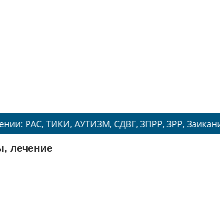
, ТИКИ, АУТИЗМ, СДВГ, ЗПРР, ЗРР, Заикание, Энур
ы, лечение