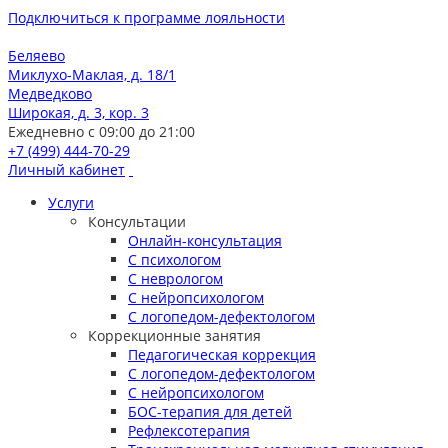
Подключиться к программе лояльности
Беляево
Миклухо-Маклая, д. 18/1
Медведково
Широкая, д. 3, кор. 3
Ежедневно с 09:00 до 21:00
+7 (499) 444-70-29
Личный кабинет
Услуги
Консультации
Онлайн-консультация
С психологом
С неврологом
С нейропсихологом
С логопедом-дефектологом
Коррекционные занятия
Педагогическая коррекция
С логопедом-дефектологом
С нейропсихологом
БОС-терапия для детей
Рефлексотерапия