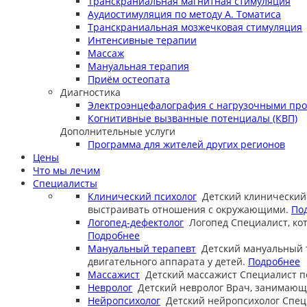
Транскраниальная магнитная стимуляция
Аудиостимуляция по методу А. Томатиса
Транскраниальная мозжечковая стимуляция
Интенсивные терапии
Массаж
Мануальная терапия
Приём остеопата
Диагностика
Электроэнцефалография с нагрузочными пр
Когнитивные вызванные потенциалы (КВП)
Дополнительные услуги
Программа для жителей других регионов
Цены
Что мы лечим
Специалисты
Клинический психолог
Детский клинический
выстраивать отношения с окружающими.
По
Логопед-дефектолог
Логопед
Специалист, ко
Подробнее
Мануальный терапевт
Детский мануальный 
двигательного аппарата у детей.
Подробнее
Массажист
Детский массажист
Специалист п
Невролог
Детский невролог
Врач, занимающи
Нейропсихолог
Детский нейропсихолог
Спец