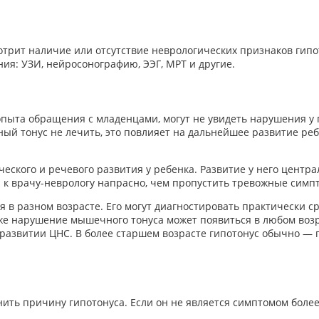
трит наличие или отсутствие неврологических признаков гипот
я: УЗИ, нейросонографию, ЭЭГ, МРТ и другие.
пыта обращения с младенцами, могут не увидеть нарушения у п
й тонус не лечить, это повлияет на дальнейшее развитие ребе
ского и речевого развития у ребенка. Развитие у него центр
 к врачу-неврологу напрасно, чем пропустить тревожные симп
ся в разном возрасте. Его могут диагностировать практически с
же нарушение мышечного тонуса может появиться в любом возра
 в развитии ЦНС. В более старшем возрасте гипотонус обычно
ить причину гипотонуса. Если он не является симптомом более