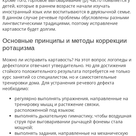
Кроме того, горловое выговаривание [р] часто появляется у
детей, которые в раннем возрасте начали изучать
иностранный язык или воспитываются в двуязычной семье.
В данном случае речевые проблемы обусловлены разными
лингвистическими традициями, поэтому
исправление
картавости
будет долгим.
Основные принципы и методы коррекции
ротацизма
Можно ли исправить картавость
? На этот вопрос логопеды и
дефектологи отвечают утвердительно. Но для достижения
стойкого положительного результата потребуется не только
курс занятий со специалистом, но и самостоятельные
тренировки дома. Для устранения речевого дефекта
необходимо:
регулярно выполнять упражнения, направленные на
тренировку мышц и растяжение связки,
расположенной под языком;
выполнять дыхательную гимнастику, чтобы воздушная
струя при выговаривании рычащей фонемы стала
мощной;
выполнять задания, направленные на механическую