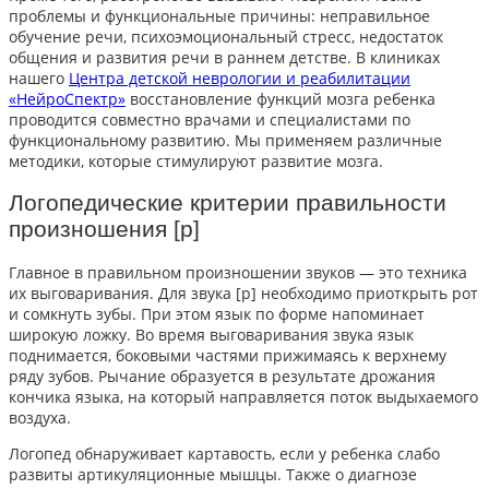
проблемы и функциональные причины: неправильное
обучение речи, психоэмоциональный стресс, недостаток
общения и развития речи в раннем детстве. В клиниках
нашего
Центра детской неврологии и реабилитации
«НейроСпектр»
восстановление функций мозга ребенка
проводится совместно врачами и специалистами по
функциональному развитию. Мы применяем различные
методики, которые стимулируют развитие мозга.
Логопедические критерии правильности
произношения [р]
Главное в правильном произношении звуков — это техника
их выговаривания. Для звука [р] необходимо приоткрыть рот
и сомкнуть зубы. При этом язык по форме напоминает
широкую ложку. Во время выговаривания звука язык
поднимается, боковыми частями прижимаясь к верхнему
ряду зубов. Рычание образуется в результате дрожания
кончика языка, на который направляется поток выдыхаемого
воздуха.
Логопед обнаруживает картавость
, если у ребенка слабо
развиты артикуляционные мышцы. Также о диагнозе