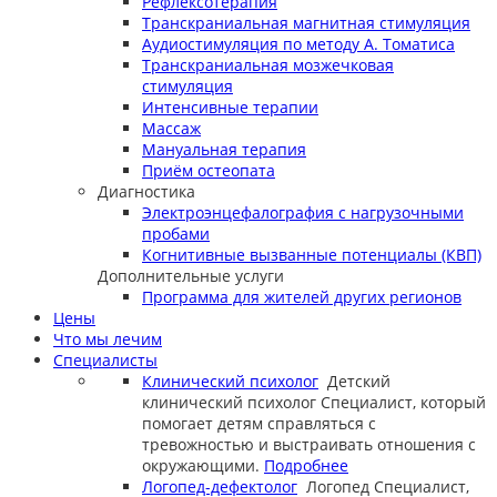
Рефлексотерапия
Транскраниальная магнитная стимуляция
Аудиостимуляция по методу А. Томатиса
Транскраниальная мозжечковая
стимуляция
Интенсивные терапии
Массаж
Мануальная терапия
Приём остеопата
Диагностика
Электроэнцефалография с нагрузочными
пробами
Когнитивные вызванные потенциалы (КВП)
Дополнительные услуги
Программа для жителей других регионов
Цены
Что мы лечим
Специалисты
Клинический психолог
Детский
клинический психолог
Специалист, который
помогает детям справляться с
тревожностью и выстраивать отношения с
окружающими.
Подробнее
Логопед-дефектолог
Логопед
Специалист,