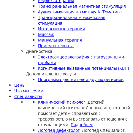
Рефлексотерапия
Транскраниальная магнитная стимуляция
Аудиостимуляция по методу А. Томатиса
Транскраниальная мозжечковая
стимуляция
Интенсивные терапии
Массаж
Мануальная терапия
Приём остеопата
Диагностика
Электроэнцефалография с нагрузочными
пробами
Когнитивные вызванные потенциалы (КВП)
Дополнительные услуги
Программа для жителей других регионов
Цены
Что мы лечим
Специалисты
Клинический психолог
Детский
клинический психолог
Специалист, который
помогает детям справляться с
тревожностью и выстраивать отношения с
окружающими.
Подробнее
Логопед-дефектолог
Логопед
Специалист,