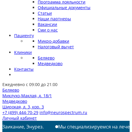
Программа лояльности
Официальные документы
Статьи
Наши партнеры
Вакансии
Сми о нас
Пациенту
Микро-добавки
Налоговый вычет
Клиники
Беляево
Медведково
Контакты
Ежедневно с 09:00 до 21:00
Беляево
Миклухо-Маклая, д. 18/1
Медведково
Широкая, д. 3, кор. 3
+7 (499) 444-70-29
info@neurospectrum.ru
Личный кабинет
аикание, Энурез.
Мы специализируемся на лечении: