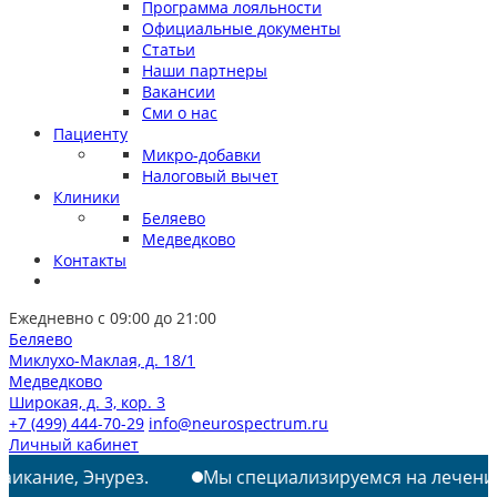
Программа лояльности
Официальные документы
Статьи
Наши партнеры
Вакансии
Сми о нас
Пациенту
Микро-добавки
Налоговый вычет
Клиники
Беляево
Медведково
Контакты
Ежедневно с 09:00 до 21:00
Беляево
Миклухо-Маклая, д. 18/1
Медведково
Широкая, д. 3, кор. 3
+7 (499) 444-70-29
info@neurospectrum.ru
Личный кабинет
кание, Энурез.
Мы специализируемся на лечении: Р