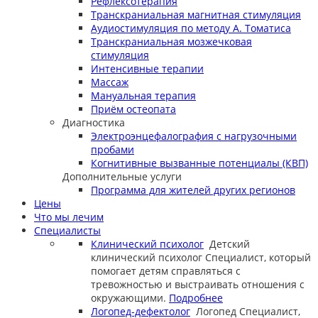
Рефлексотерапия
Транскраниальная магнитная стимуляция
Аудиостимуляция по методу А. Томатиса
Транскраниальная мозжечковая
стимуляция
Интенсивные терапии
Массаж
Мануальная терапия
Приём остеопата
Диагностика
Электроэнцефалография с нагрузочными
пробами
Когнитивные вызванные потенциалы (КВП)
Дополнительные услуги
Программа для жителей других регионов
Цены
Что мы лечим
Специалисты
Клинический психолог
Детский
клинический психолог
Специалист, который
помогает детям справляться с
тревожностью и выстраивать отношения с
окружающими.
Подробнее
Логопед-дефектолог
Логопед
Специалист,